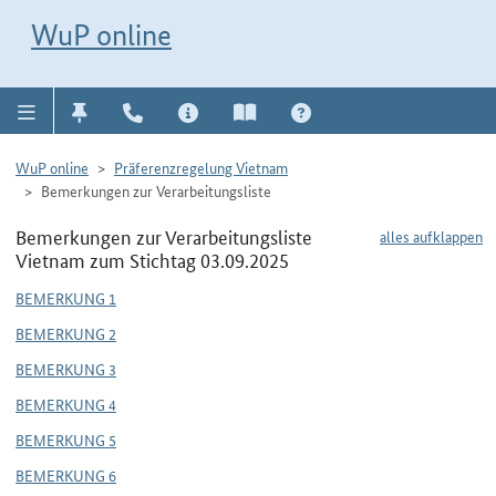
Direkt zur Navigation für Kontakt, Impressum, Aktuelles, Hilfe und FAQ
WuP-Navigation öffnen
Direkt zum Inhalt
WuP online
WuP online
Präferenzregelung Vietnam
Bemerkungen zur Verarbeitungsliste
Bemerkungen zur Verarbeitungsliste
alles aufklappen
Vietnam zum Stichtag 03.09.2025
BEMERKUNG 1
BEMERKUNG 2
BEMERKUNG 3
BEMERKUNG 4
BEMERKUNG 5
BEMERKUNG 6