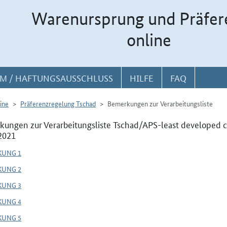
Warenursprung und Präfer
online
M / HAFTUNGSAUSSCHLUSS
HILFE
FAQ
ine
Präferenzregelung Tschad
Bemerkungen zur Verarbeitungsliste
ungen zur Verarbeitungsliste Tschad/APS-least developed c
2021
KUNG 1
KUNG 2
KUNG 3
KUNG 4
KUNG 5