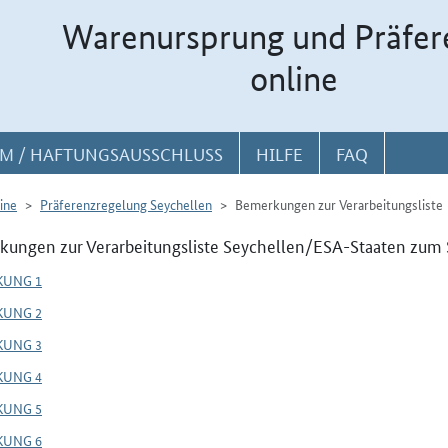
Warenursprung und Präfer
online
M / HAFTUNGSAUSSCHLUSS
HILFE
FAQ
ine
Präferenzregelung Seychellen
Bemerkungen zur Verarbeitungsliste
ungen zur Verarbeitungsliste Seychellen/ESA-Staaten zum S
KUNG 1
KUNG 2
KUNG 3
KUNG 4
KUNG 5
KUNG 6