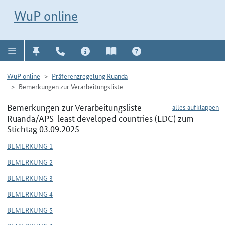
Direkt zur Navigation für Kontakt, Impressum, Aktuelles, Hilfe und FAQ
WuP-Navigation öffnen
Direkt zum Inhalt
WuP online
WuP online
Präferenzregelung Ruanda
Bemerkungen zur Verarbeitungsliste
Bemerkungen zur Verarbeitungsliste
alles aufklappen
Ruanda/APS-least developed countries (LDC) zum
Stichtag 03.09.2025
BEMERKUNG 1
BEMERKUNG 2
BEMERKUNG 3
BEMERKUNG 4
BEMERKUNG 5