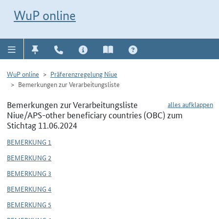
Direkt zur Navigation für Kontakt, Impressum, Aktuelles, Hilfe und FAQ
WuP-Navigation öffnen
Direkt zum Inhalt
WuP online
WuP online
Präferenzregelung Niue
Bemerkungen zur Verarbeitungsliste
Bemerkungen zur Verarbeitungsliste
alles aufklappen
Niue/APS-other beneficiary countries (OBC) zum
Stichtag 11.06.2024
BEMERKUNG 1
BEMERKUNG 2
BEMERKUNG 3
BEMERKUNG 4
BEMERKUNG 5