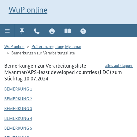
Direkt zur Navigation für Kontakt, Impressum, Aktuelles, Hilfe und FAQ
WuP-Navigation öffnen
Direkt zum Inhalt
WuP online
WuP online
Präferenzregelung Myanmar
Bemerkungen zur Verarbeitungsliste
Bemerkungen zur Verarbeitungsliste
alles aufklappen
Myanmar/APS-least developed countries (LDC) zum
Stichtag 10.07.2024
BEMERKUNG 1
BEMERKUNG 2
BEMERKUNG 3
BEMERKUNG 4
BEMERKUNG 5