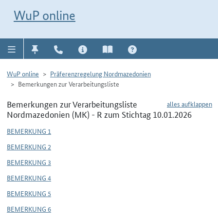
Direkt zur Navigation für Kontakt, Impressum, Aktuelles, Hilfe und FAQ
WuP-Navigation öffnen
Direkt zum Inhalt
WuP online
WuP online
Präferenzregelung Nordmazedonien
Bemerkungen zur Verarbeitungsliste
Bemerkungen zur Verarbeitungsliste
alles aufklappen
Nordmazedonien (MK) - R zum Stichtag 10.01.2026
BEMERKUNG 1
BEMERKUNG 2
BEMERKUNG 3
BEMERKUNG 4
BEMERKUNG 5
BEMERKUNG 6