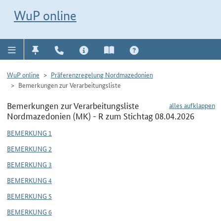
Direkt zur Navigation für Kontakt, Impressum, Aktuelles, Hilfe und FAQ
WuP-Navigation öffnen
Direkt zum Inhalt
WuP online
WuP online
Präferenzregelung Nordmazedonien
Bemerkungen zur Verarbeitungsliste
Bemerkungen zur Verarbeitungsliste
alles aufklappen
Nordmazedonien (MK) - R zum Stichtag 08.04.2026
BEMERKUNG 1
BEMERKUNG 2
BEMERKUNG 3
BEMERKUNG 4
BEMERKUNG 5
BEMERKUNG 6