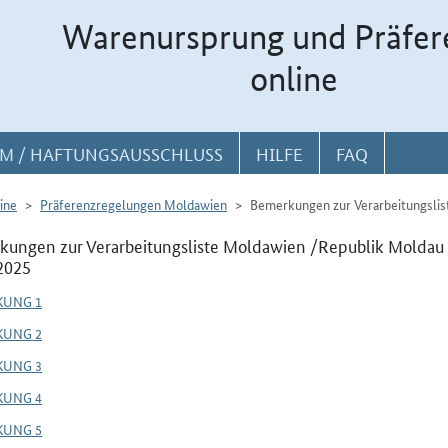
Warenursprung und Präfer
online
M / HAFTUNGSAUSSCHLUSS
HILFE
FAQ
ine
Präferenzregelungen Moldawien
Bemerkungen zur Verarbeitungslis
ungen zur Verarbeitungsliste Moldawien /Republik Moldau 
2025
KUNG 1
KUNG 2
KUNG 3
KUNG 4
KUNG 5