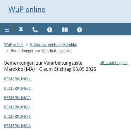
Direkt zur Navigation für Kontakt, Impressum, Aktuelles, Hilfe und FAQ
WuP-Navigation öffnen
Direkt zum Inhalt
WuP online
WuP online
Präferenzregelung Marokko
Bemerkungen zur Verarbeitungsliste
Bemerkungen zur Verarbeitungsliste
alles aufklappen
Marokko (MA) - C zum Stichtag 03.09.2025
BEMERKUNG 1
BEMERKUNG 2
BEMERKUNG 3
BEMERKUNG 4
BEMERKUNG 5
BEMERKUNG 6