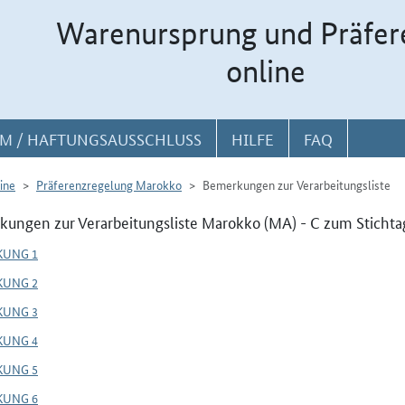
Warenursprung und Präfer
online
M / HAFTUNGSAUSSCHLUSS
HILFE
FAQ
ine
Präferenzregelung Marokko
Bemerkungen zur Verarbeitungsliste
ungen zur Verarbeitungsliste Marokko (MA) - C zum Stichta
KUNG 1
KUNG 2
KUNG 3
KUNG 4
KUNG 5
KUNG 6