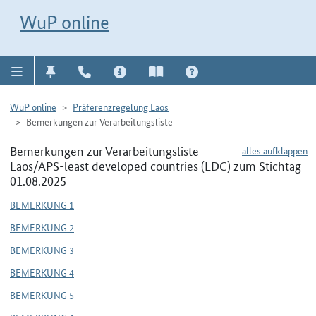
Direkt zur Navigation für Kontakt, Impressum, Aktuelles, Hilfe und FAQ
WuP-Navigation öffnen
Direkt zum Inhalt
WuP online
WuP online
Präferenzregelung Laos
Bemerkungen zur Verarbeitungsliste
Bemerkungen zur Verarbeitungsliste
alles aufklappen
Laos/APS-least developed countries (LDC) zum Stichtag
01.08.2025
BEMERKUNG 1
BEMERKUNG 2
BEMERKUNG 3
BEMERKUNG 4
BEMERKUNG 5