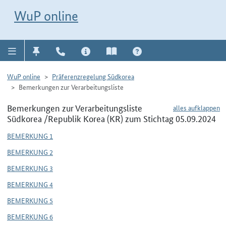
Direkt zur Navigation für Kontakt, Impressum, Aktuelles, Hilfe und FAQ
WuP-Navigation öffnen
Direkt zum Inhalt
WuP online
WuP online
Präferenzregelung Südkorea
Bemerkungen zur Verarbeitungsliste
Bemerkungen zur Verarbeitungsliste
alles aufklappen
Südkorea /Republik Korea (KR) zum Stichtag 05.09.2024
BEMERKUNG 1
BEMERKUNG 2
BEMERKUNG 3
BEMERKUNG 4
BEMERKUNG 5
BEMERKUNG 6