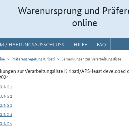
Warenursprung und Präfer
online
M / HAFTUNGSAUSSCHLUSS
HILFE
FAQ
ine
Präferenzregelung Kiribati
Bemerkungen zur Verarbeitungsliste
ungen zur Verarbeitungsliste Kiribati/APS-least developed 
2024
KUNG 1
KUNG 2
KUNG 3
KUNG 4
KUNG 5