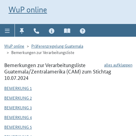
Direkt zur Navigation für Kontakt, Impressum, Aktuelles, Hilfe und FAQ
WuP-Navigation öffnen
Direkt zum Inhalt
WuP online
WuP online
Präferenzregelung Guatemala
Bemerkungen zur Verarbeitungsliste
Bemerkungen zur Verarbeitungsliste
alles aufklappen
Guatemala/Zentralamerika (CAM) zum Stichtag
10.07.2024
BEMERKUNG 1
BEMERKUNG 2
BEMERKUNG 3
BEMERKUNG 4
BEMERKUNG 5