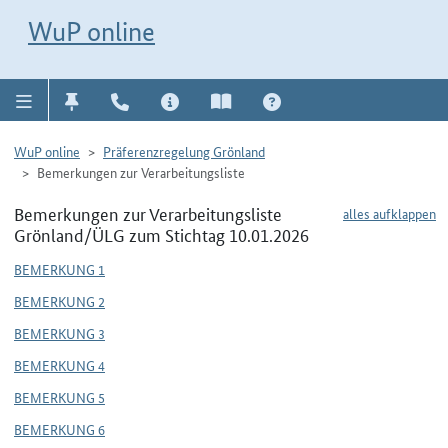
Direkt zur Navigation für Kontakt, Impressum, Aktuelles, Hilfe und FAQ
WuP-Navigation öffnen
Direkt zum Inhalt
WuP online
WuP online
Präferenzregelung Grönland
Bemerkungen zur Verarbeitungsliste
Bemerkungen zur Verarbeitungsliste
alles aufklappen
Grönland/ÜLG zum Stichtag 10.01.2026
BEMERKUNG 1
BEMERKUNG 2
BEMERKUNG 3
BEMERKUNG 4
BEMERKUNG 5
BEMERKUNG 6