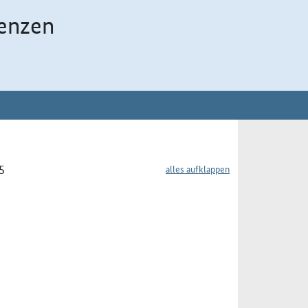
enzen
5
alles aufklappen