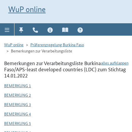
Direkt zur Navigation für Kontakt, Impressum, Aktuelles, Hilfe und FAQ
WuP-Navigation öffnen
Direkt zum Inhalt
WuP online
WuP online
Präferenzregelung Burkina Faso
Bemerkungen zur Verarbeitungsliste
Bemerkungen zur Verarbeitungsliste Burkina
alles aufklappen
Faso/APS-least developed countries (LDC) zum Stichtag
14.01.2022
BEMERKUNG 1
BEMERKUNG 2
BEMERKUNG 3
BEMERKUNG 4
BEMERKUNG 5