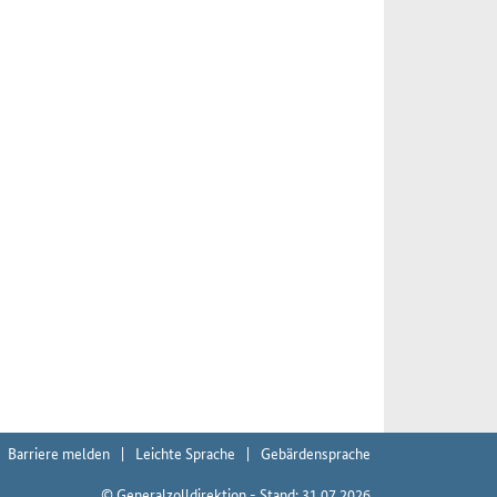
Barriere melden
Leichte Sprache
Gebärdensprache
© Generalzolldirektion - Stand: 31.07.2026