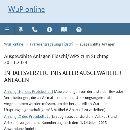
Direkt zur Navigation für Kontakt, Impressum, Aktuelles, Hilfe und FAQ
WuP-Navigation öffnen
Direkt zum Inhalt
WuP online
WuP online
Präferenzregelung Fidschi
ausgewählte Anlagen
Ausgewählte Anlagen Fidschi/WPS zum Stichtag
30.11.2024
INHALTSVERZEICHNIS ALLER AUSGEWÄHLTER
ANLAGEN
Anhang II(a) des Protokolls II
(Abweichungen von der Liste der Be- oder
Verarbeitungen, die an Vormaterialien ohne Ursprungseigenschaft
vorgenommen werden müssen, um der hergestellten Ware die
Ursprungseigenschaft gemäß Artikel 6 Absatz 2 zu verleihen)
Anhang IX des Protokolls II
(Erzeugnisse, auf die die in Artikel 3 und
Artikel 4 vorgesehene Kumulierung nach dem 1. Oktober 2015
Anwendung findet)