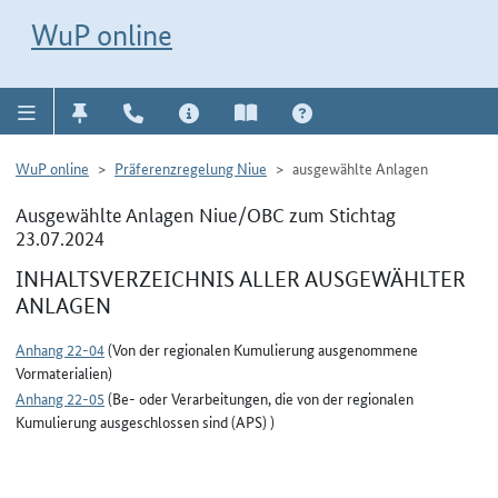
Direkt zur Navigation für Kontakt, Impressum, Aktuelles, Hilfe und FAQ
WuP-Navigation öffnen
Direkt zum Inhalt
WuP online
WuP online
Präferenzregelung Niue
ausgewählte Anlagen
Ausgewählte Anlagen Niue/OBC zum Stichtag
23.07.2024
INHALTSVERZEICHNIS ALLER AUSGEWÄHLTER
ANLAGEN
Anhang 22-04
(Von der regionalen Kumulierung ausgenommene
Vormaterialien)
Anhang 22-05
(Be- oder Verarbeitungen, die von der regionalen
Kumulierung ausgeschlossen sind (APS) )