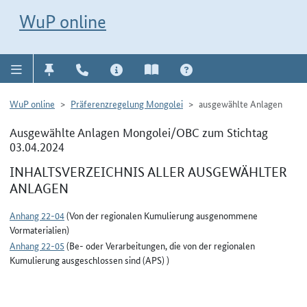
Direkt zur Navigation für Kontakt, Impressum, Aktuelles, Hilfe und FAQ
WuP-Navigation öffnen
Direkt zum Inhalt
WuP online
WuP online
Präferenzregelung Mongolei
ausgewählte Anlagen
Ausgewählte Anlagen Mongolei/OBC zum Stichtag
03.04.2024
INHALTSVERZEICHNIS ALLER AUSGEWÄHLTER
ANLAGEN
Anhang 22-04
(Von der regionalen Kumulierung ausgenommene
Vormaterialien)
Anhang 22-05
(Be- oder Verarbeitungen, die von der regionalen
Kumulierung ausgeschlossen sind (APS) )