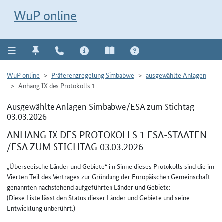
Direkt zur Navigation für Kontakt, Impressum, Aktuelles, Hilfe und FAQ
WuP-Navigation öffnen
Direkt zum Inhalt
WuP online
WuP online
Präferenzregelung Simbabwe
ausgewählte Anlagen
Anhang IX des Protokolls 1
Ausgewählte Anlagen Simbabwe/ESA zum Stichtag
03.03.2026
ANHANG IX DES PROTOKOLLS 1 ESA-STAATEN
/ESA ZUM STICHTAG 03.03.2026
„Überseeische Länder und Gebiete“ im Sinne dieses Protokolls sind die im
Vierten Teil des Vertrages zur Gründung der Europäischen Gemeinschaft
genannten nachstehend aufgeführten Länder und Gebiete:
(Diese Liste lässt den Status dieser Länder und Gebiete und seine
Entwicklung unberührt.)