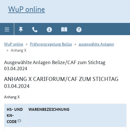
Direkt zur Navigation für Kontakt, Impressum, Aktuelles, Hilfe und FAQ
WuP-Navigation öffnen
Direkt zum Inhalt
WuP online
WuP online
Präferenzregelung Belize
ausgewählte Anlagen
Anhang X
Ausgewählte Anlagen Belize/CAF zum Stichtag
03.04.2024
ANHANG X CARIFORUM/CAF ZUM STICHTAG
03.04.2024
Anhang X
HS- UND
WARENBEZEICHNUNG
KN-
(
*
)
CODE