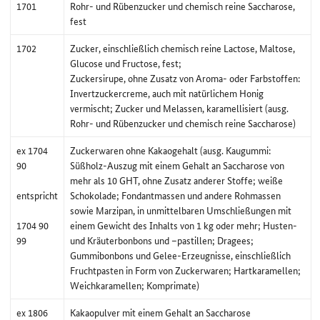
1701
Rohr- und Rübenzucker und chemisch reine Saccharose,
fest
1702
Zucker, einschließlich chemisch reine Lactose, Maltose,
Glucose und Fructose, fest;
Zuckersirupe, ohne Zusatz von Aroma- oder Farbstoffen:
Invertzuckercreme, auch mit natürlichem Honig
vermischt; Zucker und Melassen, karamellisiert (ausg.
Rohr- und Rübenzucker und chemisch reine Saccharose)
ex 1704
Zuckerwaren ohne Kakaogehalt (ausg. Kaugummi:
90
Süßholz-Auszug mit einem Gehalt an Saccharose von
mehr als 10 GHT, ohne Zusatz anderer Stoffe; weiße
entspricht
Schokolade; Fondantmassen und andere Rohmassen
sowie Marzipan, in unmittelbaren Umschließungen mit
1704 90
einem Gewicht des Inhalts von 1 kg oder mehr; Husten-
99
und Kräuterbonbons und –pastillen; Dragees;
Gummibonbons und Gelee-Erzeugnisse, einschließlich
Fruchtpasten in Form von Zuckerwaren; Hartkaramellen;
Weichkaramellen; Komprimate)
ex 1806
Kakaopulver mit einem Gehalt an Saccharose