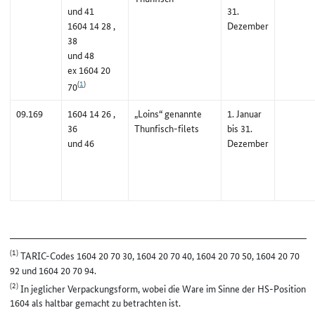
und 41
31.
1604 14 28 ,
Dezember
38
und 48
ex 1604 20
(
1
)
70
09.169
1604 14 26 ,
„Loins“ genannte
1. Januar
36
Thunfisch-filets
bis 31.
und 46
Dezember
(1)
TARIC-Codes 1604 20 70 30, 1604 20 70 40, 1604 20 70 50, 1604 20 70
92 und 1604 20 70 94.
(2)
In jeglicher Verpackungsform, wobei die Ware im Sinne der HS-Position
1604 als haltbar gemacht zu betrachten ist.