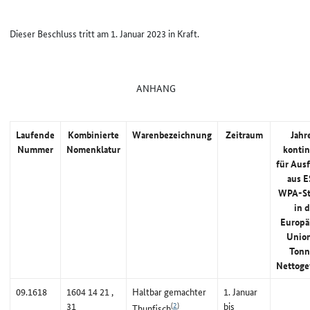
Dieser Beschluss tritt am 1. Januar 2023 in Kraft.
ANHANG
Laufende
Kombinierte
Warenbezeichnung
Zeitraum
Jahr
Nummer
Nomenklatur
konti
für Aus
aus 
WPA-St
in d
Europä
Union
Tonn
Nettoge
09.1618
1604 14 21 ,
Haltbar gemachter
1. Januar
(
2
)
31
bis
Thunfisch