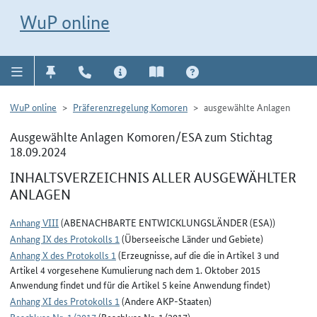
Direkt zur Navigation für Kontakt, Impressum, Aktuelles, Hilfe und FAQ
WuP-Navigation öffnen
Direkt zum Inhalt
WuP online
WuP online
Präferenzregelung Komoren
ausgewählte Anlagen
Ausgewählte Anlagen Komoren/ESA zum Stichtag
18.09.2024
INHALTSVERZEICHNIS ALLER AUSGEWÄHLTER
ANLAGEN
Anhang VIII
(ABENACHBARTE ENTWICKLUNGSLÄNDER (ESA))
Anhang IX des Protokolls 1
(Überseeische Länder und Gebiete)
Anhang X des Protokolls 1
(Erzeugnisse, auf die die in Artikel 3 und
Artikel 4 vorgesehene Kumulierung nach dem 1. Oktober 2015
Anwendung findet und für die Artikel 5 keine Anwendung findet)
Anhang XI des Protokolls 1
(Andere AKP-Staaten)