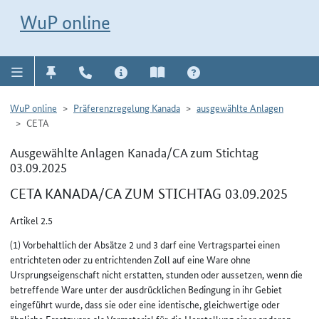
Direkt zur Navigation für Kontakt, Impressum, Aktuelles, Hilfe und FAQ
WuP-Navigation öffnen
Direkt zum Inhalt
WuP online
WuP online
Präferenzregelung Kanada
ausgewählte Anlagen
CETA
Ausgewählte Anlagen Kanada/CA zum Stichtag
03.09.2025
CETA KANADA/CA ZUM STICHTAG 03.09.2025
Artikel 2.5
(1) Vorbehaltlich der Absätze 2 und 3 darf eine Vertragspartei einen
entrichteten oder zu entrichtenden Zoll auf eine Ware ohne
Ursprungseigenschaft nicht erstatten, stunden oder aussetzen, wenn die
betreffende Ware unter der ausdrücklichen Bedingung in ihr Gebiet
eingeführt wurde, dass sie oder eine identische, gleichwertige oder