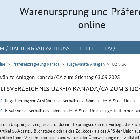
Warenursprung und Präfer
online
M / HAFTUNGSAUSSCHLUSS
HILFE
FAQ
ine
Präferenzregelung Kanada
ausgewählte Anlagen
UZK-IA
wählte Anlagen Kanada/CA zum Stichtag 03.09.2025
LTSVERZEICHNIS UZK-IA KANADA/CA ZUM STICH
68
Registrierung von Ausführern außerhalb des Rahmens des APS der Union
69
Ersatz von außerhalb des Rahmens des APS der Union ausgestellten oder 
urden Ursprungserzeugnisse, für die ein Ursprungsdokument vorliegt, das zuv
Artikel 56 Absatz 2 Buchstabe d oder e des Zollkodex als des APS der Union aus
echtlich freien Verkehr überlassen und werden der Überwachung einer Zollstelle