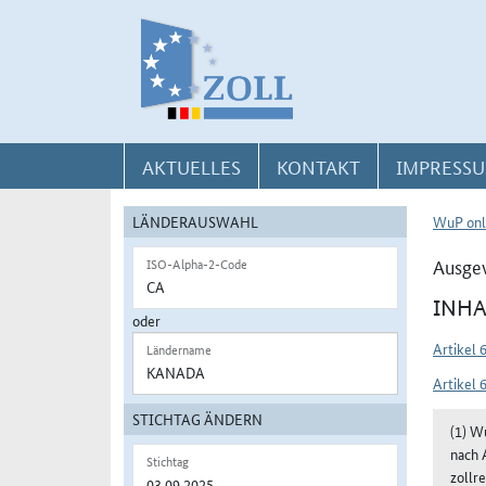
Direkt zur Navigation für Kontakt, Impressum, Aktuelles, Hilfe und FAQ
Direkt zur Länderauswahl und WuP-Navigation
Direkt zum Inhalt
AKTUELLES
KONTAKT
IMPRESSU
LÄNDERAUSWAHL
WuP onl
Ausge
ISO-Alpha-2-Code
INHA
oder
Artikel 
Ländername
Artikel 
STICHTAG ÄNDERN
(1) W
nach 
Stichtag
zollr