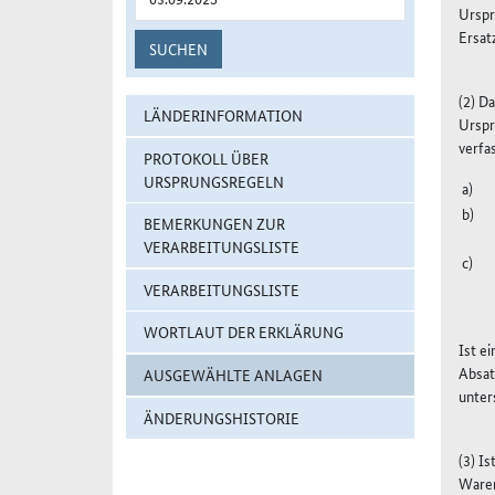
Urspr
Ersat
SUCHEN
(2) D
LÄNDERINFORMATION
Urspr
verfa
PROTOKOLL ÜBER
URSPRUNGSREGELN
BEMERKUNGEN ZUR
VERARBEITUNGSLISTE
VERARBEITUNGSLISTE
WORTLAUT DER ERKLÄRUNG
Ist e
Absat
AUSGEWÄHLTE ANLAGEN
unter
ÄNDERUNGSHISTORIE
(3) I
Waren