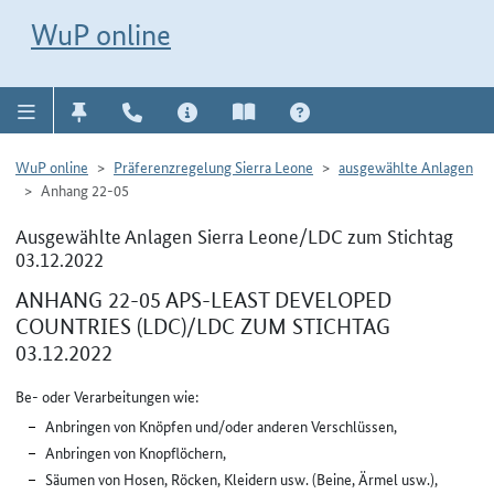
Direkt zur Navigation für Kontakt, Impressum, Aktuelles, Hilfe und FAQ
WuP-Navigation öffnen
Direkt zum Inhalt
WuP online
WuP online
Präferenzregelung Sierra Leone
ausgewählte Anlagen
Anhang 22-05
Ausgewählte Anlagen Sierra Leone/LDC zum Stichtag
03.12.2022
ANHANG 22-05 APS-LEAST DEVELOPED
COUNTRIES (LDC)/LDC ZUM STICHTAG
03.12.2022
Be- oder Verarbeitungen wie:
Anbringen von Knöpfen und/oder anderen Verschlüssen,
Anbringen von Knopflöchern,
Säumen von Hosen, Röcken, Kleidern usw. (Beine, Ärmel usw.),