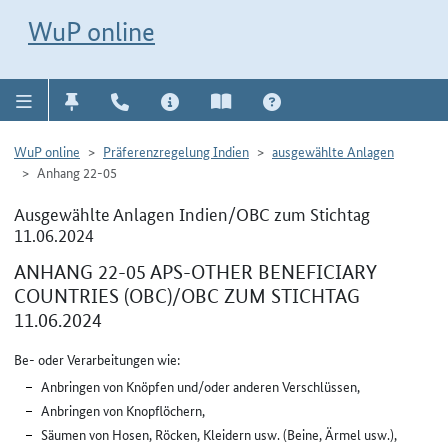
Direkt zur Navigation für Kontakt, Impressum, Aktuelles, Hilfe und FAQ
WuP-Navigation öffnen
Direkt zum Inhalt
WuP online
WuP online
Präferenzregelung Indien
ausgewählte Anlagen
Anhang 22-05
Ausgewählte Anlagen Indien/OBC zum Stichtag
11.06.2024
ANHANG 22-05 APS-OTHER BENEFICIARY
COUNTRIES (OBC)/OBC ZUM STICHTAG
11.06.2024
Be- oder Verarbeitungen wie:
Anbringen von Knöpfen und/oder anderen Verschlüssen,
Anbringen von Knopflöchern,
Säumen von Hosen, Röcken, Kleidern usw. (Beine, Ärmel usw.),