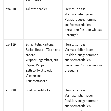
ex4818
Toilettenpapier
Herstellen aus
Vormaterialien jeder
Position, ausgenommen
aus Vormaterialien
derselben Position wie das
Erzeugnis
ex4819
Schachteln, Kartons,
Herstellen aus
Säcke, Beutel, Tüten und
Vormaterialien jeder
andere
Position, ausgenommen
Verpackungsmittel, aus
aus Vormaterialien
Papier, Pappe,
derselben Position wie das
Zellstoffwatte oder
Erzeugnis
Vliesen aus
Zellstofffasern
ex4820
Briefpapierblöcke
Herstellen aus
Vormaterialien jeder
Position, ausgenommen
aus Vormaterialien
derselben Position wie das