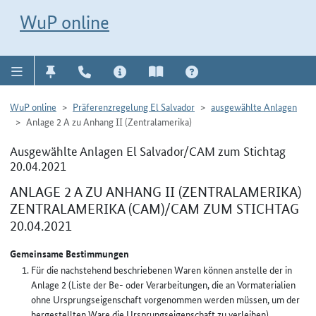
Direkt zur Navigation für Kontakt, Impressum, Aktuelles, Hilfe und FAQ
WuP-Navigation öffnen
Direkt zum Inhalt
WuP online
WuP online
Präferenzregelung El Salvador
ausgewählte Anlagen
Anlage 2 A zu Anhang II (Zentralamerika)
Ausgewählte Anlagen El Salvador/CAM zum Stichtag
20.04.2021
ANLAGE 2 A ZU ANHANG II (ZENTRALAMERIKA)
ZENTRALAMERIKA (CAM)/CAM ZUM STICHTAG
20.04.2021
Gemeinsame Bestimmungen
Für die nachstehend beschriebenen Waren können anstelle der in
Anlage 2 (Liste der Be- oder Verarbeitungen, die an Vormaterialien
ohne Ursprungseigenschaft vorgenommen werden müssen, um der
hergestellten Ware die Ursprungseigenschaft zu verleihen)