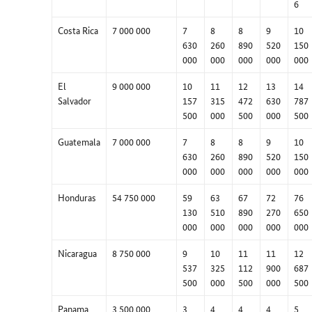
6
Costa Rica
7 000 000
7
8
8
9
10
630
260
890
520
150
000
000
000
000
000
El
9 000 000
10
11
12
13
14
Salvador
157
315
472
630
787
500
000
500
000
500
Guatemala
7 000 000
7
8
8
9
10
630
260
890
520
150
000
000
000
000
000
Honduras
54 750 000
59
63
67
72
76
130
510
890
270
650
000
000
000
000
000
Nicaragua
8 750 000
9
10
11
11
12
537
325
112
900
687
500
000
500
000
500
Panama
3 500 000
3
4
4
4
5