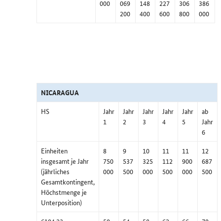
000
069
148
227
306
386
200
400
600
800
000
NICARAGUA
HS
Jahr
Jahr
Jahr
Jahr
Jahr
ab
1
2
3
4
5
Jahr
6
Einheiten
8
9
10
11
11
12
insgesamt je Jahr
750
537
325
112
900
687
(jährliches
000
500
000
500
000
500
Gesamtkontingent,
Höchstmenge je
Unterposition)
6104 23
50
54
58
62
66
70