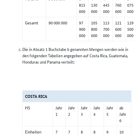
815
130
445
760
075
000
000
000
000
000
Gesamt
90 000 000
97
105
113
121
129
900
800
700
600
500
000
000
000
000
000
Die in Absatz 1 Buchstabe b genannten Mengen werden wie in
den folgenden Tabellen angegeben auf Costa Rica, Guatemala,
Honduras und Panama verteilt:
COSTA RICA
HS
Jahr
Jahr
Jahr
Jahr
Jahr
ab
1
2
3
4
5
Jahr
6
Einheiten
7
7
8
8
9
10