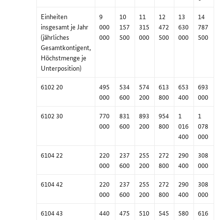
Einheiten
9
10
11
12
13
14
insgesamt je Jahr
000
157
315
472
630
787
(jährliches
000
500
000
500
000
500
Gesamtkontigent,
Höchstmenge je
Unterposition)
6102 20
495
534
574
613
653
693
000
600
200
800
400
000
6102 30
770
831
893
954
1
1
000
600
200
800
016
078
400
000
6104 22
220
237
255
272
290
308
000
600
200
800
400
000
6104 42
220
237
255
272
290
308
000
600
200
800
400
000
6104 43
440
475
510
545
580
616