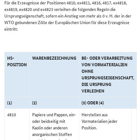
Für die Erzeugnisse der Positionen 4810, ex4811, 4816, 4817, ex4818,
ex4819, ex4820 und ex4823 verleihen die folgenden Regeln die
Ursprungseigenschaft, sofern ein Anstieg von mehr als 0 v. H. der in der
WTO gebundenen Zölle der Europäischen Union für diese Erzeugnisse
eintritt:
HS-
WARENBEZEICHNUNG
BE- ODER VERARBEITUNG
POSITION
VON VORMATERIALIEN
OHNE
URSPRUNGSEIGENSCHAFT,
DIE URSPRUNG
VERLEIHEN
(1)
(2)
(3) ODER (4)
4810
Papiere und Pappen, ein-
Herstellen aus
oder beidseitig mit
Vormaterialien jeder
Kaolin oder anderen
Position.
anorganischen Stoffen