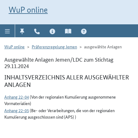
Direkt zur Navigation für Kontakt, Impressum, Aktuelles, Hilfe und FAQ
WuP-Navigation öffnen
Direkt zum Inhalt
WuP online
WuP online
Präferenzregelung Jemen
ausgewählte Anlagen
Ausgewählte Anlagen Jemen/LDC zum Stichtag
29.11.2024
INHALTSVERZEICHNIS ALLER AUSGEWÄHLTER
ANLAGEN
Anhang 22-04
(Von der regionalen Kumulierung ausgenommene
Vormaterialien)
Anhang 22-05
(Be- oder Verarbeitungen, die von der regionalen
Kumulierung ausgeschlossen sind (APS) )