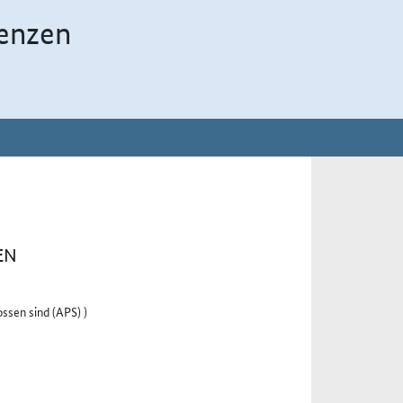
enzen
EN
ssen sind (APS) )