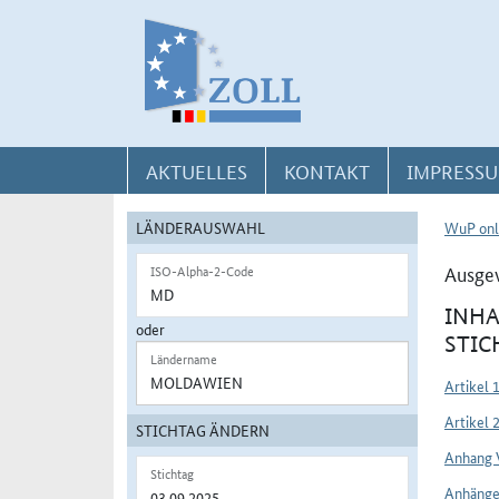
Direkt zur Navigation für Kontakt, Impressum, Aktuelles, Hilfe und FAQ
Direkt zur Länderauswahl und WuP-Navigation
Direkt zum Inhalt
AKTUELLES
KONTAKT
IMPRESSU
LÄNDERAUSWAHL
WuP onl
Ausge
ISO-Alpha-2-Code
INHA
oder
STIC
Ländername
Artikel 
Artikel 
STICHTAG ÄNDERN
Anhang 
Stichtag
Anhänge