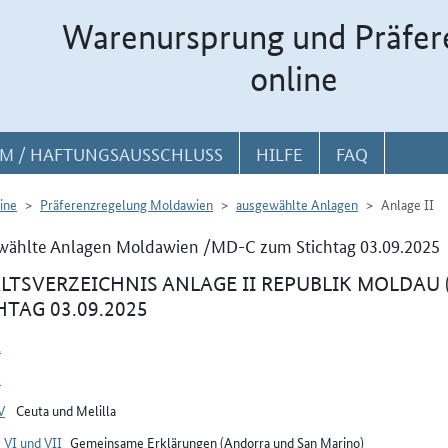
Warenursprung und Präfer
online
M / HAFTUNGSAUSSCHLUSS
HILFE
FAQ
ine
Präferenzregelung Moldawien
ausgewählte Anlagen
Anlage II
wählte Anlagen Moldawien /MD-C zum Stichtag 03.09.2025
LTSVERZEICHNIS ANLAGE II REPUBLIK MOLDAU 
HTAG 03.09.2025
1
2
V
Ceuta und Melilla
 VI und VII
Gemeinsame Erklärungen (Andorra und San Marino)