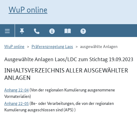
Direkt zur Navigation für Kontakt, Impressum, Aktuelles, Hilfe und FAQ
WuP-Navigation öffnen
Direkt zum Inhalt
WuP online
WuP online
Präferenzregelung Laos
ausgewählte Anlagen
Ausgewählte Anlagen Laos/LDC zum Stichtag 19.09.2023
INHALTSVERZEICHNIS ALLER AUSGEWÄHLTER
ANLAGEN
Anhang 22-04
(Von der regionalen Kumulierung ausgenommene
Vormaterialien)
Anhang 22-05
(Be- oder Verarbeitungen, die von der regionalen
Kumulierung ausgeschlossen sind (APS) )