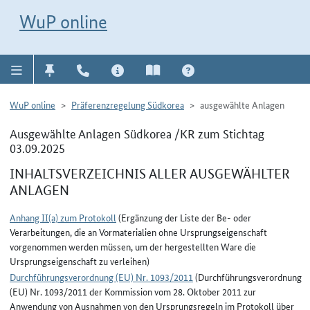
Direkt zur Navigation für Kontakt, Impressum, Aktuelles, Hilfe und FAQ
WuP-Navigation öffnen
Direkt zum Inhalt
WuP online
WuP online
Präferenzregelung Südkorea
ausgewählte Anlagen
Ausgewählte Anlagen Südkorea /KR zum Stichtag
03.09.2025
INHALTSVERZEICHNIS ALLER AUSGEWÄHLTER
ANLAGEN
Anhang II(a) zum Protokoll
(Ergänzung der Liste der Be- oder
Verarbeitungen, die an Vormaterialien ohne Ursprungseigenschaft
vorgenommen werden müssen, um der hergestellten Ware die
Ursprungseigenschaft zu verleihen)
Durchführungsverordnung (EU) Nr. 1093/2011
(Durchführungsverordnung
(EU) Nr. 1093/2011 der Kommission vom 28. Oktober 2011 zur
Anwendung von Ausnahmen von den Ursprungsregeln im Protokoll über