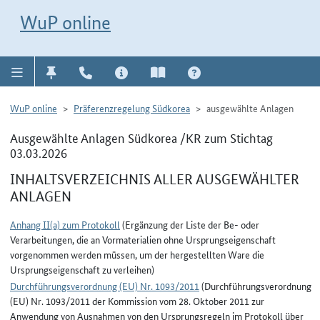
Direkt zur Navigation für Kontakt, Impressum, Aktuelles, Hilfe und FAQ
WuP-Navigation öffnen
Direkt zum Inhalt
WuP online
WuP online
Präferenzregelung Südkorea
ausgewählte Anlagen
Ausgewählte Anlagen Südkorea /KR zum Stichtag
03.03.2026
INHALTSVERZEICHNIS ALLER AUSGEWÄHLTER
ANLAGEN
Anhang II(a) zum Protokoll
(Ergänzung der Liste der Be- oder
Verarbeitungen, die an Vormaterialien ohne Ursprungseigenschaft
vorgenommen werden müssen, um der hergestellten Ware die
Ursprungseigenschaft zu verleihen)
Durchführungsverordnung (EU) Nr. 1093/2011
(Durchführungsverordnung
(EU) Nr. 1093/2011 der Kommission vom 28. Oktober 2011 zur
Anwendung von Ausnahmen von den Ursprungsregeln im Protokoll über