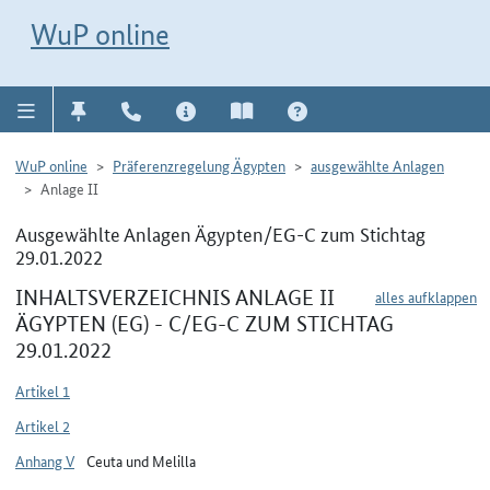
Direkt zur Navigation für Kontakt, Impressum, Aktuelles, Hilfe und FAQ
WuP-Navigation öffnen
Direkt zum Inhalt
WuP online
WuP online
Präferenzregelung Ägypten
ausgewählte Anlagen
Anlage II
Ausgewählte Anlagen Ägypten/EG-C zum Stichtag
29.01.2022
INHALTSVERZEICHNIS ANLAGE II
alles aufklappen
ÄGYPTEN (EG) - C/EG-C ZUM STICHTAG
29.01.2022
Artikel 1
Artikel 2
Anhang V
Ceuta und Melilla