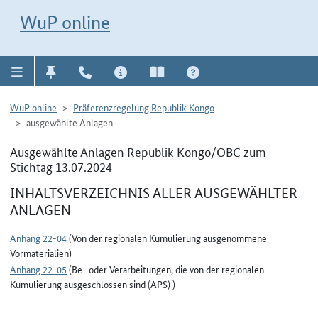
Direkt zur Navigation für Kontakt, Impressum, Aktuelles, Hilfe und FAQ
WuP-Navigation öffnen
Direkt zum Inhalt
WuP online
WuP online
Präferenzregelung Republik Kongo
ausgewählte Anlagen
Ausgewählte Anlagen Republik Kongo/OBC zum
Stichtag 13.07.2024
INHALTSVERZEICHNIS ALLER AUSGEWÄHLTER
ANLAGEN
Anhang 22-04
(Von der regionalen Kumulierung ausgenommene
Vormaterialien)
Anhang 22-05
(Be- oder Verarbeitungen, die von der regionalen
Kumulierung ausgeschlossen sind (APS) )