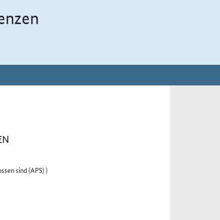
enzen
EN
ssen sind (APS) )