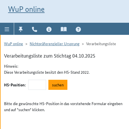
Direkt zur Navigation für Kontakt, Impressum, Aktuelles, Hilfe und FAQ
WuP-Navigation öffnen
Direkt zum Inhalt
WuP online
WuP online
Nichtpräferenzieller Ursprung
Verarbeitungsliste
Verarbeitungsliste zum Stichtag 04.10.2025
Hinweis:
Diese Verarbeitungsliste besitzt den HS-Stand 2022.
HS-Position:
Bitte die gewünschte HS-Position in das vorstehende Formular eingeben
und auf "suchen" klicken.