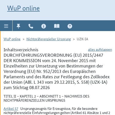
Direkt zur Navigation für Kontakt, Impressum, Aktuelles, Hilfe und FAQ
WuP-Navigation öffnen
Direkt zum Inhalt
WuP online
WuP online
Nichtpräferenzieller Ursprung
UZK-IA
Inhaltsverzeichnis
alles aufklappen
DURCHFÜHRUNGSVERORDNUNG (EU) 2015/2447
DER KOMMISSION vom 24. November 2015 mit
Einzelheiten zur Umsetzung von Bestimmungen der
Verordnung (EU) Nr. 952/2013 des Europäischen
Parlaments und des Rates zur Festlegung des Zollkodex
der Union (ABl. L 343 vom 29.12.2015, S. 558) (UZK-IA)
zum Stichtag 08.07.2026
TITEL II – KAPITEL 2 – ABSCHNITT 1 – NACHWEIS DES
NICHTPRÄFERENZIELLEN URSPRUNGS
Artikel 57
Ursprungszeugnis für Erzeugnisse, für die besondere
nichtpräferenzielle Einfuhrregelungen gelten (Artikel 61 Absätze 1 und 2