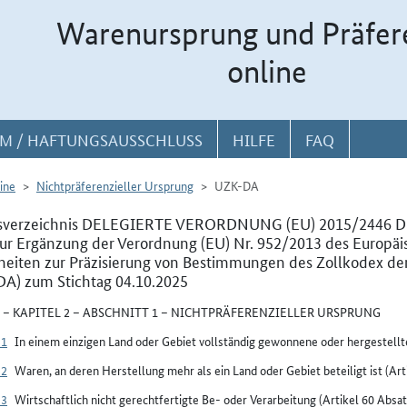
Warenursprung und Präfer
online
M / HAFTUNGSAUSSCHLUSS
HILFE
FAQ
ine
Nichtpräferenzieller Ursprung
UZK-DA
tsverzeichnis DELEGIERTE VERORDNUNG (EU) 2015/2446 D
ur Ergänzung der Verordnung (EU) Nr. 952/2013 des Europäi
heiten zur Präzisierung von Bestimmungen des Zollkodex der 
A) zum Stichtag 04.10.2025
II – KAPITEL 2 – ABSCHNITT 1 – NICHTPRÄFERENZIELLER URSPRUNG
31
In einem einzigen Land oder Gebiet vollständig gewonnene oder hergestellt
32
Waren, an deren Herstellung mehr als ein Land oder Gebiet beteiligt ist (Art
33
Wirtschaftlich nicht gerechtfertigte Be- oder Verarbeitung (Artikel 60 Absa