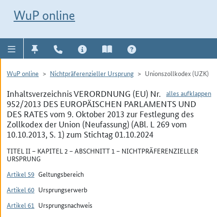
Direkt zur Navigation für Kontakt, Impressum, Aktuelles, Hilfe und FAQ
WuP-Navigation öffnen
Direkt zum Inhalt
WuP online
WuP online
Nichtpräferenzieller Ursprung
Unionszollkodex (UZK)
Inhaltsverzeichnis VERORDNUNG (EU) Nr.
alles aufklappen
952/2013 DES EUROPÄISCHEN PARLAMENTS UND
DES RATES vom 9. Oktober 2013 zur Festlegung des
Zollkodex der Union (Neufassung) (ABl. L 269 vom
10.10.2013, S. 1) zum Stichtag 01.10.2024
TITEL II – KAPITEL 2 – ABSCHNITT 1 – NICHTPRÄFERENZIELLER
URSPRUNG
Artikel 59
Geltungsbereich
Artikel 60
Ursprungserwerb
Artikel 61
Ursprungsnachweis