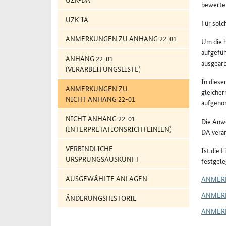
bewertet
UZK-IA
Für solc
ANMERKUNGEN ZU ANHANG 22-01
Um die h
aufgefü
ANHANG 22-01
ausgearb
(VERARBEITUNGSLISTE)
In diese
ANMERKUNGEN ZU
gleicher
NICHT ANHANG 22-01
aufgenom
NICHT ANHANG 22-01
Die Anwe
(INTERPRETATIONSRICHTLINIEN)
DA veran
VERBINDLICHE
Ist die 
URSPRUNGSAUSKUNFT
festgele
AUSGEWÄHLTE ANLAGEN
ANMER
ANMER
ÄNDERUNGSHISTORIE
ANMER