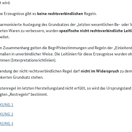
 wird.
he Erzeugnisse gibt es
keine rechtsverbindlichen
Regeln.
armonisierte Auslegung des Grundsatzes der „letzten wesentlichen Be- oder 
hrten Waren zu verbessern, wurden
spezifische nicht rechtsverbindliche Leit
eitet.
m Zusammenhang gelten die Begriffsbestimmungen und Regeln der „Einleitend
maßen in unverbindlicher Weise. Die Leitlinien für diese Erzeugnisse wurden o
men (Interpretationsrichtlinien).
ndung der nicht rechtsverbindlichen Regel darf
nicht im Widerspruch
zu dem 
kerten Grundsatz stehen.
Listenregel im letzten Herstellungsland nicht erfüllt, so wird das Ursprungsla
gten „Restregeln“ bestimmt.
KUNG 1
KUNG 2
KUNG 3