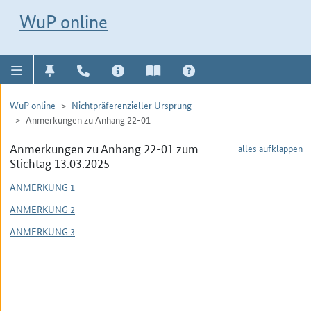
Direkt zur Navigation für Kontakt, Impressum, Aktuelles, Hilfe und FAQ
WuP-Navigation öffnen
Direkt zum Inhalt
WuP online
WuP online
Nichtpräferenzieller Ursprung
Anmerkungen zu Anhang 22-01
Anmerkungen zu Anhang 22-01 zum
alles aufklappen
Stichtag 13.03.2025
ANMERKUNG 1
ANMERKUNG 2
ANMERKUNG 3