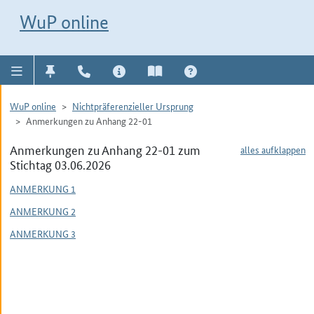
Direkt zur Navigation für Kontakt, Impressum, Aktuelles, Hilfe und FAQ
WuP-Navigation öffnen
Direkt zum Inhalt
WuP online
WuP online
Nichtpräferenzieller Ursprung
Anmerkungen zu Anhang 22-01
Anmerkungen zu Anhang 22-01 zum
alles aufklappen
Stichtag 03.06.2026
ANMERKUNG 1
ANMERKUNG 2
ANMERKUNG 3