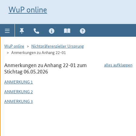
Direkt zur Navigation für Kontakt, Impressum, Aktuelles, Hilfe und FAQ
WuP-Navigation öffnen
Direkt zum Inhalt
WuP online
WuP online
Nichtpräferenzieller Ursprung
Anmerkungen zu Anhang 22-01
Anmerkungen zu Anhang 22-01 zum
alles aufklappen
Stichtag 06.05.2026
ANMERKUNG 1
ANMERKUNG 2
ANMERKUNG 3